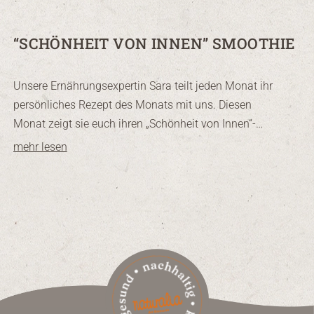
“SCHÖNHEIT VON INNEN” SMOOTHIE
Unsere Ernährungsexpertin Sara teilt jeden Monat ihr
persönliches Rezept des Monats mit uns. Diesen
Monat zeigt sie euch ihren „Schönheit von Innen“-
Smoothie – eine einfache, nährstoffreiche Mischung,
mehr lesen
die euch von innen unterstützt und euch frische
Energie schenkt.