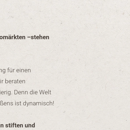
Biomärkten –stehen
g für einen
r beraten
erig. Denn die Welt
ßens ist dynamisch!
nn stiften und