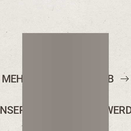
MEHR ALS NUR EIN JOB
UNSERER GESCHICHTE WER