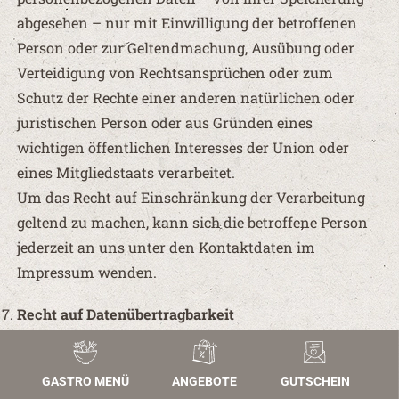
abgesehen – nur mit Einwilligung der betroffenen
Person oder zur Geltendmachung, Ausübung oder
Verteidigung von Rechtsansprüchen oder zum
Schutz der Rechte einer anderen natürlichen oder
juristischen Person oder aus Gründen eines
wichtigen öffentlichen Interesses der Union oder
eines Mitgliedstaats verarbeitet.
Um das Recht auf Einschränkung der Verarbeitung
geltend zu machen, kann sich die betroffene Person
jederzeit an uns unter den Kontaktdaten im
Impressum wenden.
Recht auf Datenübertragbarkeit
Sie haben das Recht, die Sie betreffenden
personenbezogenen Daten, die Sie uns bereitgestellt
GASTRO MENÜ
ANGEBOTE
GUTSCHEIN
haben, in einem strukturierten, gängigen und